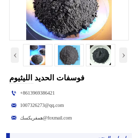
‹
›
فوسفات الحديد الليثيوم

+8613969386421

1007326273@qq.com

همفريكسك@foxmail.com