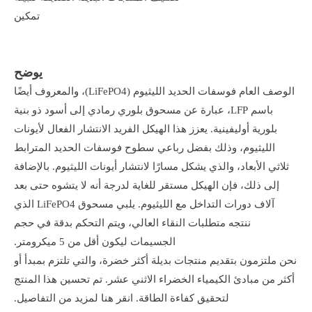
تمكين
يوضح
الوصف العام فوسفات الحديد الليثيوم (LiFePO4)، والمعروف أيضًا
باسم LFP، عبارة عن مسحوق بلوري رمادي إلى أسود ذو بنية
بلورية أوليفينية. يعزز هذا الهيكل الفريد الانتشار الفعال لأيونات
الليثيوم، وذلك بفضل رباعي سطوح فوسفات الحديد المترابط
ثلاثي الأبعاد، والذي يشكل مسارًا لانتشار أيونات الليثيوم. بالإضافة
إلى ذلك، فإن الهيكل مستقر للغاية لدرجة أنه لا يتشوه حتى بعد
آلاف دورات التداخل مع الليثيوم. يلبي مسحوق LiFePO4 الذي
ننتجه متطلبات النقاء العالي، ويتم التحكم بدقة في حجم
الجسيمات ليكون أقل من 5 ميكرومتر.
نحن ملتزمون بتقديم منتجات بديلة أكثر خضرة، والتي تلتزم بمبدأ أو
أكثر من مبادئ الكيمياء الخضراء الاثني عشر. تم تحسين هذا المنتج
لتحقيق كفاءة الطاقة. انقر هنا لمزيد من التفاصيل.