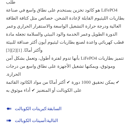
طلب
LiFePO4 هو كاثود تخزين يستخدم على نطاق واسع في صناعة
بطاريات الليثيوم القابلة لإعادة الشحن. خصائص مثل كثافة الطاقة
العالية ودرجة حرارة التشغيل الواسعة والاستقرار الحراري وعمر
الدورة الطويل وعمر الخدمة والود البيئي والسلامة تجعله مادة
قطب كهربائي واعدة لصنع بطاريات ليثيوم أيون أكثر صداقة للبيئة
وأكثر أمانًا. [1][2][3]
تتميز بطاريات LiFePO4 بأنها تدوم لفترة أطول، وتعمل بشكل آمن
وموثوق، ويمكنها تشغيل الأجهزة على نطاق واسع من درجات
الحرارة.
✔ يمكن تحقيق 1000 دورة ✔ أكثر أمانًا من مواد الكاثود القائمة
على الكوبالت أو المنغنيز ✔ أداء موثوق به

السابقة:
كبريتات الكوبالت

التالية:
أسيتات الكوبالت