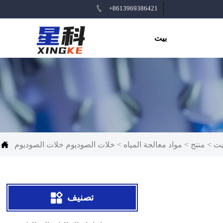

+8613969386421
بيت

يت
>
منتج
>
مواد معالجة المياه
>
خلات الصوديوم خلات الصوديوم

تصنيف