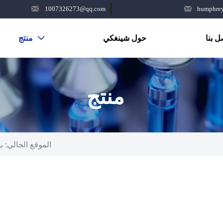


1007326273@qq.com
humphre
ل بنا
حول شينغكي
منتج

منتج
الموقع الحالي:
ب