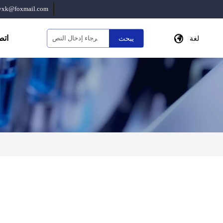
yxk@foxmail.com

اتص
يبحث
لغة