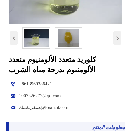
‹
›
كلوريد متعدد الألومنيوم متعدد
الألومنيوم بدرجة مياه الشرب

+8613969386421

1007326273@qq.com

همفريكسك@foxmail.com
معلومات المنتج