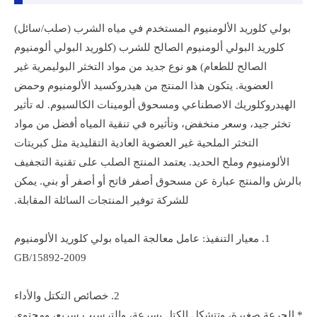
بولي كلوريد الألومنيوم المستخدم في مياه الشرب (صلب/سائل)
كلوريد البولي ألومنيوم الصالح للشرب (كلوريد البولي ألومنيوم
الصالح للطعام) هو نوع جديد من مواد التخثر البوليمرية غير
العضوية. يتكون هذا المنتج من هيدروكسيد الألومنيوم وحمض
الهيدروكلوريك الاصطناعي ومسحوق ألومينات الكالسيوم. له تأثير
تخثر جيد، وسعر منخفض، وتأثيره في تنقية المياه أفضل من مواد
التخثر الملحية غير العضوية العادية التقليدية مثل كبريتات
الألومنيوم وملح الحديد. يعتمد المنتج الصلب على تقنية التجفيف
بالرش والمنتج عبارة عن مسحوق أصفر فاتح أو أصفر أو بني. يمكن
للشركة توفير المنتجات السائلة المقابلة.
1. معيار التنفيذ: عامل معالجة المياه بولي كلوريد الألومنيوم
GB/15892-2009
2. خصائص التكتل والأداء
* الجرعة صغيرة، وتتشكل الكتل بسرعة، والترسيب سريع، ومحتوى